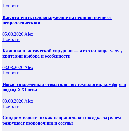
Новости
Как отличить головокружение на нервной почве от
неврологического
05.08.2026
Alex
Новости
Клиника пластической хирургии — что это: виды услуг,
критерии выбора и особенности
03.08.2026
Alex
Новости
Новая современная стоматология: технологии, комфорт и
подход XXI века
03.08.2026
Alex
Новости
Синдром водителя: как неправильная посадка за рулем
разрушает позвоночник и сосуды