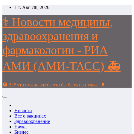
Перейти
Пт. Авг 7th, 2026
к
содержимому
⚕️ Новости медицины,
здравоохранения и
фармакологии - РИА
АМИ (АМИ-ТАСС) 🚑
🏥 Всё что нужно знать, что бы быть на пульсе. 💊
Новости
Все о вакцинах
Здравоохранение
Наука
Бизнес