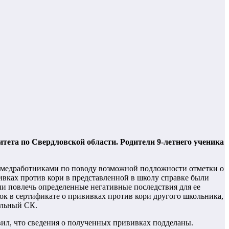
тета по Свердловской области. Родители 9-летнего ученика
 медработниками по поводу возможной подложности отметки о
ивках против кори в представленной в школу справке были
ли повлечь определенные негативные последствия для ее
 в сертификате о прививках против кори другого школьника,
альный СК.
вил, что сведения о полученных прививках подделаны.