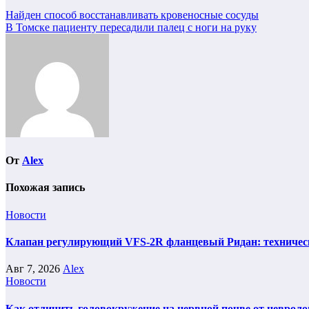
Навигация
Найден способ восстанавливать кровеносные сосуды
В Томске пациенту пересадили палец с ноги на руку
по
записям
От
Alex
Похожая запись
Новости
Клапан регулирующий VFS-2R фланцевый Ридан: техническ
Авг 7, 2026
Alex
Новости
Как отличить головокружение на нервной почве от невроло