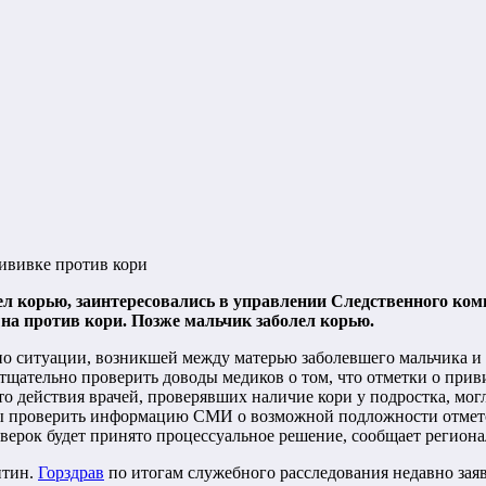
рививке против кори
л корью, заинтересовались в управлении Следственного коми
на против кори. Позже мальчик заболел корью.
о ситуации, возникшей между матерью заболевшего мальчика и
тщательно проверить доводы медиков о том, что отметки о прив
о действия врачей, проверявших наличие кори у подростка, мог
ы проверить информацию СМИ о возможной подложности отметок
оверок будет принято процессуальное решение, сообщает регион
нтин.
Горздрав
по итогам служебного расследования недавно зая