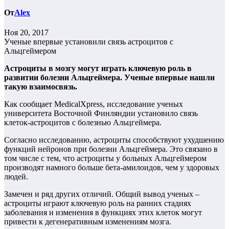
От
Alex
Ноя 20, 2017
Ученые впервые установили связь астроцитов с
Альцгеймером
Астроциты в мозгу могут играть ключевую роль в
развитии болезни Альцгеймера. Ученые впервые нашли
такую взаимосвязь.
Как сообщает MedicalXpress, исследование ученых
университета Восточной Финляндии установило связь
клеток-астроцитов с болезнью Альцгеймера.
Согласно исследованию, астроциты способствуют ухудшению
функций нейронов при болезни Альцгеймера. Это связано в
том числе с тем, что астроциты у больных Альцгеймером
производят намного больше бета-амилоидов, чем у здоровых
людей.
Замечен и ряд других отличий. Общий вывод ученых –
астроциты играют ключевую роль на ранних стадиях
заболевания и изменения в функциях этих клеток могут
привести к дегенеративным изменениям мозга.