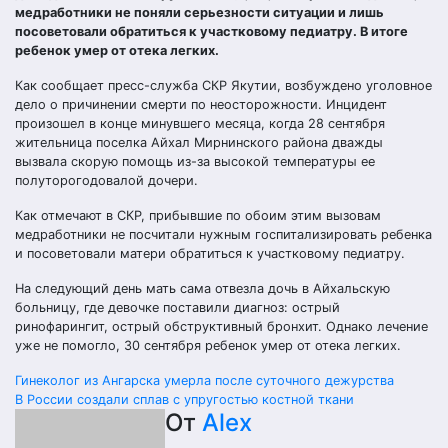
медработники не поняли серьезности ситуации и лишь
посоветовали обратиться к участковому педиатру. В итоге
ребенок умер от отека легких.
Как сообщает пресс-служба СКР Якутии, возбуждено уголовное
дело о причинении смерти по неосторожности. Инцидент
произошел в конце минувшего месяца, когда 28 сентября
жительница поселка Айхал Мирнинского района дважды
вызвала скорую помощь из-за высокой температуры ее
полуторогодовалой дочери.
Как отмечают в СКР, прибывшие по обоим этим вызовам
медработники не посчитали нужным госпитализировать ребенка
и посоветовали матери обратиться к участковому педиатру.
На следующий день мать сама отвезла дочь в Айхальскую
больницу, где девочке поставили диагноз: острый
ринофарингит, острый обструктивный бронхит. Однако лечение
уже не помогло, 30 сентября ребенок умер от отека легких.
Навигация
Гинеколог из Ангарска умерла после суточного дежурства
В России создали сплав с упругостью костной ткани
по
От
Alex