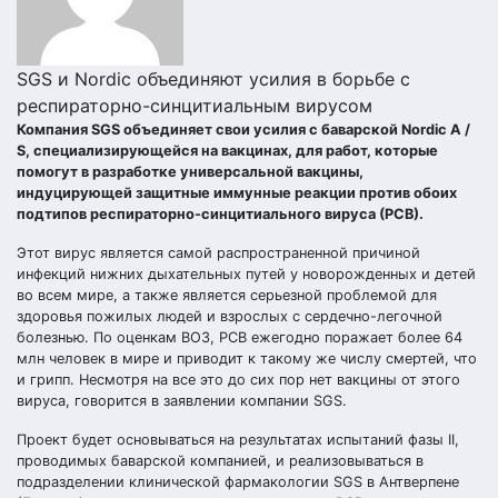
SGS и Nordic объединяют усилия в борьбе с
респираторно-синцитиальным вирусом
Компания SGS объединяет свои усилия с баварской Nordic A /
S, специализирующейся на вакцинах, для работ, которые
помогут в разработке универсальной вакцины,
индуцирующей защитные иммунные реакции против обоих
подтипов респираторно-синцитиального вируса (РСВ).
Этот вирус является самой распространенной причиной
инфекций нижних дыхательных путей у новорожденных и детей
во всем мире, а также является серьезной проблемой для
здоровья пожилых людей и взрослых с сердечно-легочной
болезнью. По оценкам ВОЗ, РСВ ежегодно поражает более 64
млн человек в мире и приводит к такому же числу смертей, что
и грипп. Несмотря на все это до сих пор нет вакцины от этого
вируса, говорится в заявлении компании SGS.
Проект будет основываться на результатах испытаний фазы II,
проводимых баварской компанией, и реализовываться в
подразделении клинической фармакологии SGS в Антверпене