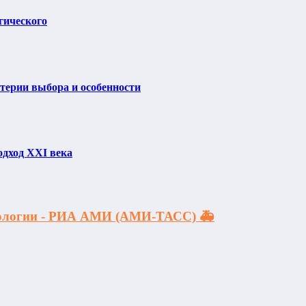
гического
итерии выбора и особенности
одход XXI века
акологии - РИА АМИ (АМИ-ТАСС) 🚑