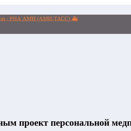
логии - РИА АМИ (АМИ-ТАСС) 🚑
ным проект персональной ме