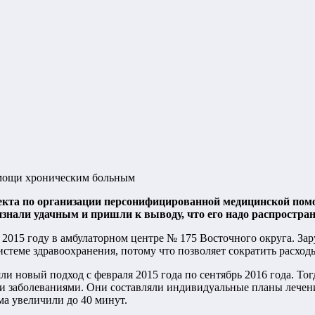
мощи хроническим больным
оекта по организации персонифицированной медицинской пом
нали удачным и пришли к выводу, что его надо распростра
2015 году в амбулаторном центре № 175 Восточного округа. Зар
стеме здравоохранения, потому что позволяет сократить расхо
и новый подход с февраля 2015 года по сентябрь 2016 года. То
и заболеваниями. Они составляли индивидуальные планы лечени
ма увеличили до 40 минут.