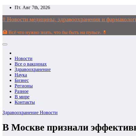
Перейти
Пт. Авг 7th, 2026
к
содержимому
⚕️ Новости медицины, здравоохранения и фармако
🏥 Всё что нужно знать, что бы быть на пульсе. 💊
Новости
Все о вакцинах
Здравоохранение
Наука
Бизнес
Регионы
Разное
В мире
Контакты
Здравоохранение
Новости
В Москве признали эффектив