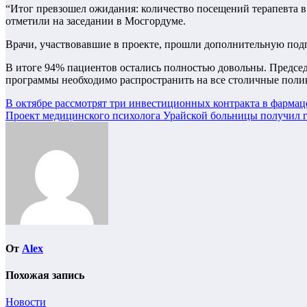
“Итог превзошел ожидания: количество посещений терапевта в 
отметили на заседании в Мосгордуме.
Врачи, участвовавшие в проекте, прошли дополнительную под
В итоге 94% пациентов остались полностью довольны. Председ
программы необходимо распространить на все столичные поли
Навигация
В октябре рассмотрят три инвестиционных контракта в фармац
Проект медицинского психолога Урайской больницы получил 
по
записям
От
Alex
Похожая запись
Новости