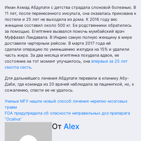
Иман Ахмад Абдулати с детства страдала слоновой болезнью. В
11 лет, после перенесенного инсульта, она оказалась прикована к
постели и 25 лет не выходила из дома. К 2016 году вес
женщина составил около 500 кг. Ее родственники обратились
за помощью. Египтянке вызвался помочь мумбайский врач
Муффазал Лакдавала. В Индию самую полную женщину в мире
доставили чартерным рейсом. В марте 2017 года ей
сделали операцию по уменьшению желудка на 15% и удалили
часть жира. За два месяца египтянка похудела вдвое, ее
состояние на тот момент улучшилось, она
впервые за 25 лет
смогла сесть
.
Для дальнейшего лечения Абдулати перевели в клинику Абу-
Даби, где команда из 20 врачей наблюдала за пациенткой, но, к
сожалению, спасти ее не удалось.
Навигация
Ученые МГУ нашли новый способ лечения черепно-мозговых
травм
по
FDA предупредила об опасности неправильных доз препарата
“Ocaliva”
записям
От
Alex