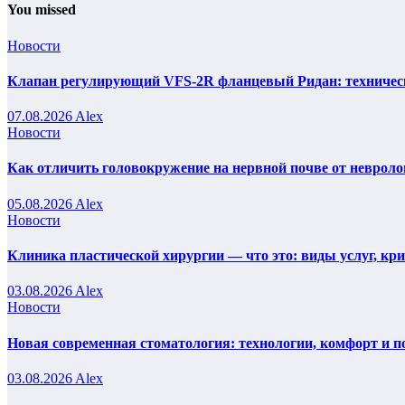
You missed
Новости
Клапан регулирующий VFS-2R фланцевый Ридан: техническ
07.08.2026
Alex
Новости
Как отличить головокружение на нервной почве от невроло
05.08.2026
Alex
Новости
Клиника пластической хирургии — что это: виды услуг, кр
03.08.2026
Alex
Новости
Новая современная стоматология: технологии, комфорт и п
03.08.2026
Alex