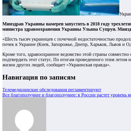
Украи
Минздрав Украины намерен запустить в 2018 году трехлетни
министра здравоохранения Украины Ульяна Супрун. Минздра
«Шесть тысяч украинцев с почечной недостаточностью продол
почек в Украине (Киев, Запорожье, Днепр, Харьков, Львов и Од
Кроме того, здравоохранное ведомство этой страны совместно
подтвердить этот статус. По итогам проведенного этим летом 
жизни других людей, сообщает «Украинская правда».
Навигация по записям
Телемедицинские обследования регламентируют
Все благополучнее и благополучнее: в России растет уровень 