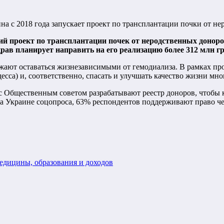
на с 2018 года запускает проект по трансплантации почки от н
й проект по трансплантации почек от неродственных доноров
в планирует направить на его реализацию более 312 млн гри
жают оставаться жизнезависимыми от гемодиализа. В рамках пр
есса) и, соответственно, спасать и улучшать качество жизни мн
 с Общественным советом разрабатывают реестр доноров, чтобы 
на Украине соцопроса, 63% респондентов поддерживают право че
медицины, образования и доходов