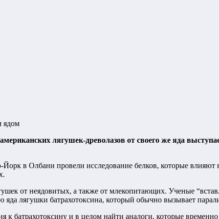
м ядом
мериканских лягушек-древолазов от своего же яда выступае
-Йорк в Олбани провели исследование белков, которые влияют 
х.
ушек от неядовитых, а также от млекопитающих. Ученые “встав
ю яда лягушки батрахотоксина, который обычно вызывает парал
ия к батрахотоксину и в целом найти аналоги, которые временн