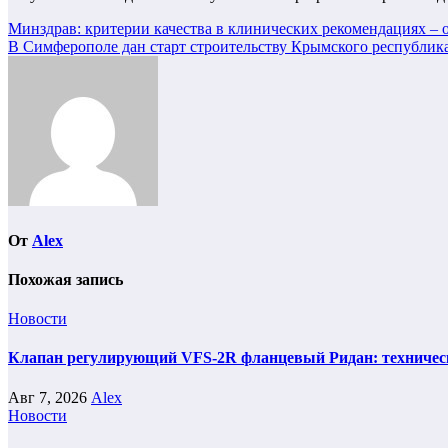
Навигация
Минздрав: критерии качества в клинических рекомендациях – 
В Симферополе дан старт строительству Крымского республик
по
записям
От
Alex
Похожая запись
Новости
Клапан регулирующий VFS-2R фланцевый Ридан: техническ
Авг 7, 2026
Alex
Новости