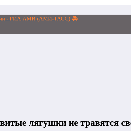
логии - РИА АМИ (АМИ-ТАСС) 🚑
витые лягушки не травятся с