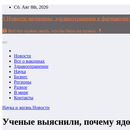
Перейти
Сб. Авг 8th, 2026
к
содержимому
⚕️ Новости медицины, здравоохранения и фармако
🏥 Всё что нужно знать, что бы быть на пульсе. 💊
Новости
Все о вакцинах
Здравоохранение
Наука
Бизнес
Регионы
Разное
В мире
Контакты
Наука и жизнь
Новости
Ученые выяснили, почему ядо