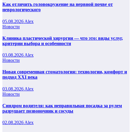
Как отличить головокружение на нервной почве от
неврологического
05.08.2026
Alex
Новости
Клиника пластической хирургии — что это: виды услуг,
критерии выбора и особенности
03.08.2026
Alex
Новости
Новая современная стоматология: технологии, комфорт и
подход XXI века
03.08.2026
Alex
Новости
Синдром водителя: как неправильная посадка за рулем
разрушает позвоночник и сосуды
02.08.2026
Alex