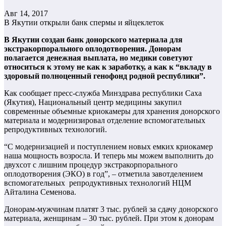
Авг 14, 2017
В Якутии открыли банк спермы и яйцеклеток
В Якутии создан банк донорского материала для
экстракорпорального оплодотворения. Донорам
полагается денежная выплата, но медики советуют
относиться к этому не как к заработку, а как к “вкладу в
здоровый полноценный генофонд родной республики”.
Как сообщает пресс-служба Минздрава республики Саха
(Якутия), Национальный центр медицины закупил
современные объемные криокамеры для хранения донорского
материала и модернизировал отделение вспомогательных
репродуктивных технологий.
“С модернизацией и поступлением новых емких криокамер
наша мощность возросла. И теперь мы можем выполнить до
двухсот с лишним процедур экстракорпорального
оплодотворения (ЭКО) в год”, – отметила завотделением
вспомогательных репродуктивных технологий НЦМ
Айталина Семенова.
Донорам-мужчинам платят 3 тыс. рублей за сдачу донорского
материала, женщинам – 30 тыс. рублей. При этом к донорам