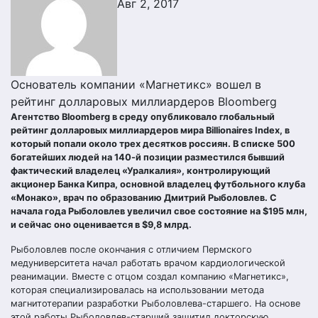
Авг 2, 2017
Основатель компании «Магнетикс» вошел в
рейтинг долларовых миллиардеров Bloomberg
Агентство Bloomberg в среду опубликовало глобальный
рейтинг долларовых миллиардеров мира Billionaires Index, в
который попали около трех десятков россиян. В списке 500
богатейших людей на 140-й позиции разместился бывший
фактический владелец «Уралкалия», контролирующий
акционер Банка Кипра, основной владелец футбольного клуба
«Монако», врач по образованию Дмитрий Рыболовлев. С
начала года Рыболовлев увеличил свое состояние на $195 млн,
и сейчас оно оценивается в $9,8 млрд.
Рыболовлев после окончания с отличием Пермского
медуниверситета начал работать врачом кардиологической
реанимации. Вместе с отцом создал компанию «Магнетикс»,
которая специализировалась на использовании метода
магнитотерапии разработки Рыболовлева-старшего. На основе
этой работы Рыболовлев-старший защитил докторскую