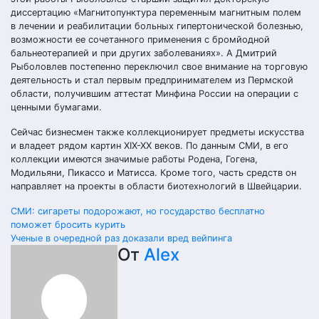
диссертацию «Магнитопунктура переменным магнитным полем
в лечении и реабилитации больных гипертонической болезнью,
возможности ее сочетанного применения с бромйодной
бальнеотерапией и при других заболеваниях». А Дмитрий
Рыболовлев постепенно переключил свое внимание на торговую
деятельность и стал первым предпринимателем из Пермской
области, получившим аттестат Минфина России на операции с
ценными бумагами.
Сейчас бизнесмен также коллекционирует предметы искусства
и владеет рядом картин XIX-XX веков. По данным СМИ, в его
коллекции имеются значимые работы Родена, Гогена,
Модильяни, Пикассо и Матисса. Кроме того, часть средств он
направляет на проекты в области биотехнологий в Швейцарии.
Навигация
СМИ: сигареты подорожают, но государство бесплатно
поможет бросить курить
по
Ученые в очередной раз доказали вред вейпинга
От
Alex
записям