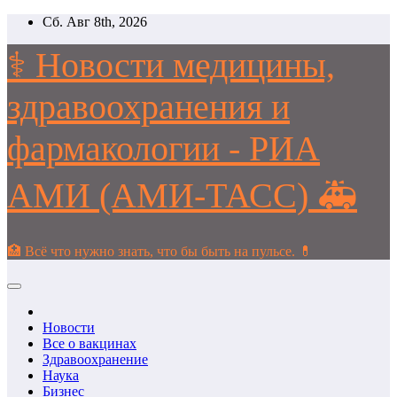
Перейти
Сб. Авг 8th, 2026
к
содержимому
⚕️ Новости медицины,
здравоохранения и
фармакологии - РИА
АМИ (АМИ-ТАСС) 🚑
🏥 Всё что нужно знать, что бы быть на пульсе. 💊
Новости
Все о вакцинах
Здравоохранение
Наука
Бизнес