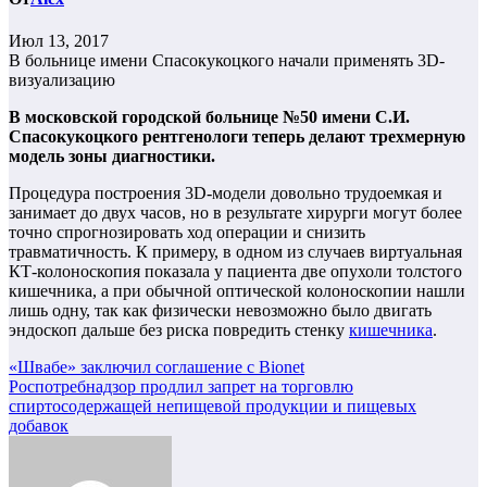
Июл 13, 2017
В больнице имени Спасокукоцкого начали применять 3D-
визуализацию
В московской городской больнице №50 имени С.И.
Спасокукоцкого рентгенологи теперь делают трехмерную
модель зоны диагностики.
Процедура построения 3D-модели довольно трудоемкая и
занимает до двух часов, но в результате хирурги могут более
точно спрогнозировать ход операции и снизить
травматичность. К примеру, в одном из случаев виртуальная
КТ-колоноскопия показала у пациента две опухоли толстого
кишечника, а при обычной оптической колоноскопии нашли
лишь одну, так как физически невозможно было двигать
эндоскоп дальше без риска повредить стенку
кишечника
.
Навигация
«Швабе» заключил соглашение с Bionet
Роспотребнадзор продлил запрет на торговлю
по
спиртосодержащей непищевой продукции и пищевых
записям
добавок