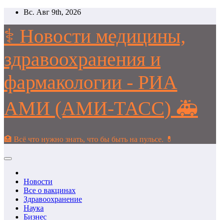
Перейти
Вс. Авг 9th, 2026
к
содержимому
⚕️ Новости медицины,
здравоохранения и
фармакологии - РИА
АМИ (АМИ-ТАСС) 🚑
🏥 Всё что нужно знать, что бы быть на пульсе. 💊
Новости
Все о вакцинах
Здравоохранение
Наука
Бизнес