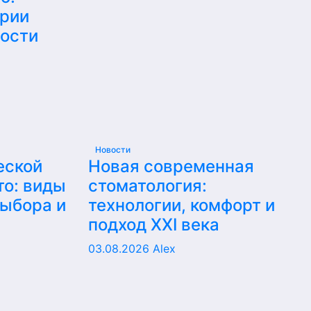
ерии
ности
Новости
еской
Новая современная
то: виды
стоматология:
выбора и
технологии, комфорт и
подход XXI века
03.08.2026
Alex