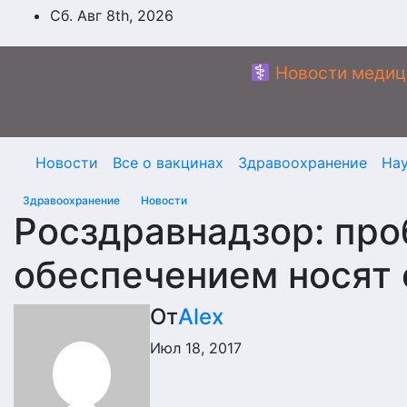
Перейти
Сб. Авг 8th, 2026
к
содержимому
Новости медиц
Новости
Все о вакцинах
Здравоохранение
На
Здравоохранение
Новости
Росздравнадзор: пр
обеспечением носят 
От
Alex
Июл 18, 2017