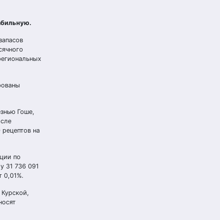
абильную.
запасов
сячного
 региональных
рованы
знью Гоше,
осле
 рецептов на
ции по
у 31 736 091
 0,01%.
 Курской,
носят