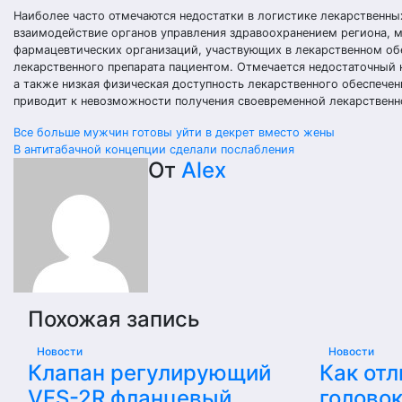
Наиболее часто отмечаются недостатки в логистике лекарственн
взаимодействие органов управления здравоохранением региона, 
фармацевтических организаций, участвующих в лекарственном обе
лекарственного препарата пациентом. Отмечается недостаточный
а также низкая физическая доступность лекарственного обеспечен
приводит к невозможности получения своевременной лекарствен
Навигация
Все больше мужчин готовы уйти в декрет вместо жены
В антитабачной концепции сделали послабления
по
От
Alex
записям
Похожая запись
Новости
Новости
Клапан регулирующий
Как отл
VFS-2R фланцевый
голово