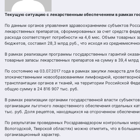
Текущую ситуацию с лекарственным обеспечением в рамках го
По данным органов управления здравоохранением субъектов Росси
лекарственных препаратов, сформированных за счет средств федер
расхода соответствует потребности на 4,6 мес. Объем товарных 
бюджетов, составил 28,3 млрд руб., что исходя из среднемесячног
В рамках реализации программы государственных гарантий оказ
товарные запасы лекарственных препаратов на сумму в 39,4 млрд р
По состоянию на 03.07.2017 года в рамках закупки лекарств для 
злокачественными новообразованиями лимфоидной, кроветворной 
трансплантации органов и тканей, на территории Российской Фед
общую сумму в 24 816 907 тыс. руб.
В рамках реализации органами государственной власти субъекто
организации льготного лекарственного обеспечения отдельных кат
тыс. руб. Доля рецептов, находящихся на отсроченном обеспечени
По результатам проведенных Росздравнадзором контрольных мероп
Вологодской, Тверской областях) можно отметить, что в больши
организационный характер.