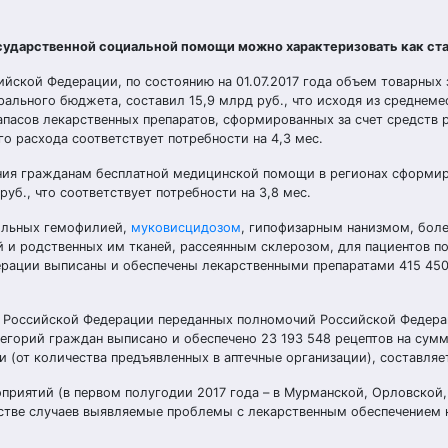
сударственной социальной помощи можно характеризовать как ст
йской Федерации, по состоянию на 01.07.2017 года объем товарных 
ального бюджета, составил 15,9 млрд руб., что исходя из среднеме
запасов лекарственных препаратов, сформированных за счет средств
о расхода соответствует потребности на 4,3 мес.
ания гражданам бесплатной медицинской помощи в регионах сформи
уб., что соответствует потребности на 3,8 мес.
больных гемофилией,
муковисцидозом
, гипофизарным нанизмом, боле
и родственных им тканей, рассеянным склерозом, для пациентов п
ерации выписаны и обеспечены лекарственными препаратами 415 450
в Российской Федерации переданных полномочий Российской Федера
егорий граждан выписано и обеспечено 23 193 548 рецептов на сумм
и (от количества предъявленных в аптечные организации), составляет
риятий (в первом полугодии 2017 года – в Мурманской, Орловской,
нстве случаев выявляемые проблемы с лекарственным обеспечением 