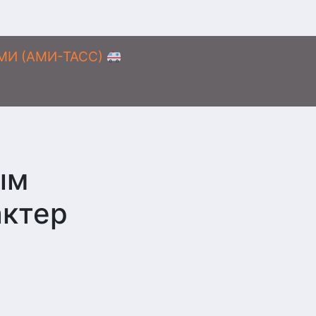
АМИ (АМИ-ТАСС)
ым
актер