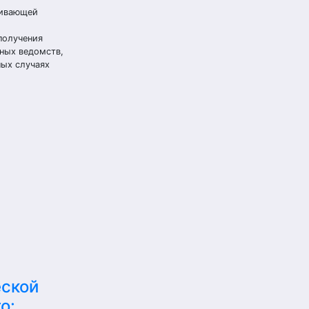
чивающей
и
получения
ных ведомств,
ных случаях
еской
о: