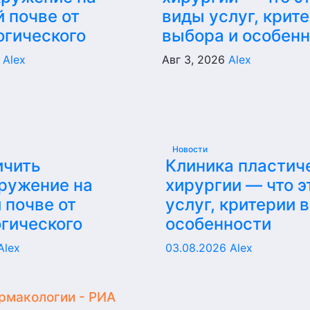
 почве от
виды услуг, крит
огического
выбора и особен
6
Alex
Авг 3, 2026
Alex
Новости
ичить
Клиника пластич
ружение на
хирургии — что э
 почве от
услуг, критерии 
гического
особенности
Alex
03.08.2026
Alex
рмакологии - РИА