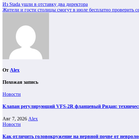
Навигация
Из Stada ушли в отставку два директора
Жители и гости столицы смогут в июле бесплатно проверить с
по
записям
От
Alex
Похожая запись
Новости
Клапан регулирующий VFS-2R фланцевый Ридан: техническ
Авг 7, 2026
Alex
Новости
Как отличить головокружение на нервной почве от невроло