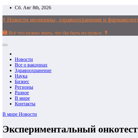
Перейти
Сб. Авг 8th, 2026
к
содержимому
⚕️ Новости медицины, здравоохранения и фармако
🏥 Всё что нужно знать, что бы быть на пульсе. 💊
Новости
Все о вакцинах
Здравоохранение
Наука
Бизнес
Регионы
Разное
В мире
Контакты
В мире
Новости
Экспериментальный онкотест