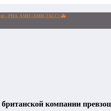
логии - РИА АМИ (АМИ-ТАСС) 🚑
 британской компании превзо