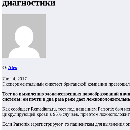
диагностики
От
Alex
Июл 4, 2017
Экспериментальный онкотест британской компании превзоше
Тест по выявлению злокачественных новообразований яичн
системы: он почти в два раза реже дает ложноположительны
Как сообщает Remedium.ru, тест под названием Parsortix был и
цикрулирующей крови в 95% случаев, при этом ложноположител
Если Parsortix зарегистрируют, то пациенткам для выявления оп