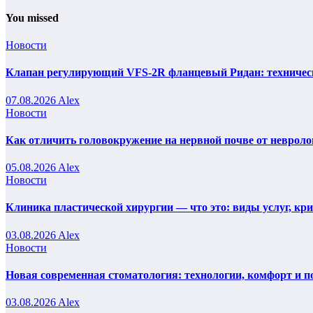
You missed
Новости
Клапан регулирующий VFS-2R фланцевый Ридан: техническ
07.08.2026
Alex
Новости
Как отличить головокружение на нервной почве от невроло
05.08.2026
Alex
Новости
Клиника пластической хирургии — что это: виды услуг, кр
03.08.2026
Alex
Новости
Новая современная стоматология: технологии, комфорт и п
03.08.2026
Alex