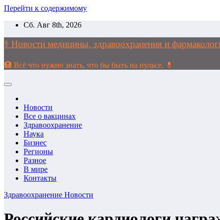
Перейти к содержимому
Сб. Авг 8th, 2026
⚕️ Новости медицины, здравоохранения и фармако
🏥 Всё что нужно знать, что бы быть на пульсе. 💊
Новости
Все о вакцинах
Здравоохранение
Наука
Бизнес
Регионы
Разное
В мире
Контакты
Здравоохранение
Новости
Российские кардиологи награ