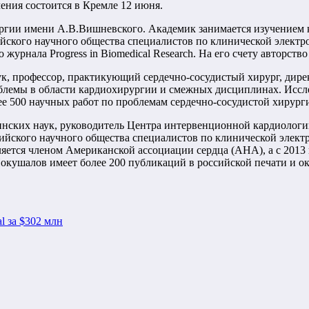
ения состоится в Кремле 12 июня.
ргии имени А.В.Вишневского. Академик занимается изучением 
ийского научного общества специалистов по клинической элект
рнала Progress in Biomedical Research. На его счету авторство 
ук, профессор, практикующий сердечно-сосудистый хирург, дир
роблемы в области кардиохирургии и смежных дисциплинах. Ис
ее 500 научных работ по проблемам сердечно-сосудистой хирург
нских наук, руководитель Центра интервенционной кардиологии
йского научного общества специалистов по клинической элект
вляется членом Американской ассоциации сердца (AHA), а с 201
кушалов имеет более 200 публикаций в российской печати и око
l за $302 млн