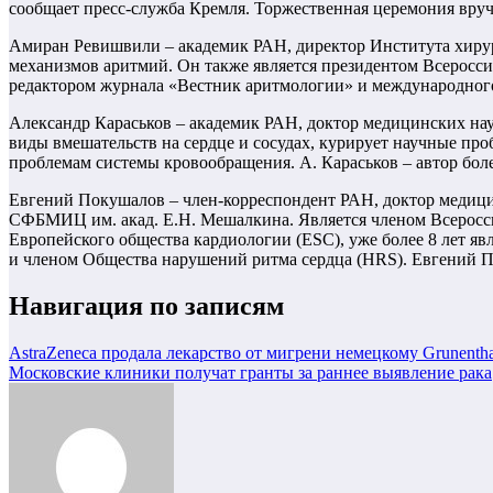
сообщает пресс-служба Кремля. Торжественная церемония вруч
Амиран Ревишвили – академик РАН, директор Института хиру
механизмов аритмий. Он также является президентом Всеросс
редактором журнала «Вестник аритмологии» и международного жу
Александр Караськов – академик РАН, доктор медицинских на
виды вмешательств на сердце и сосудах, курирует научные п
проблемам системы кровообращения. А. Караськов – автор бол
Евгений Покушалов – член-корреспондент РАН, доктор медици
СФБМИЦ им. акад. Е.Н. Мешалкина. Является членом Всеросси
Европейского общества кардиологии (ESC), уже более 8 лет я
и членом Общества нарушений ритма сердца (HRS). Евгений По
Навигация по записям
AstraZeneca продала лекарство от мигрени немецкому Grunentha
Московские клиники получат гранты за раннее выявление рака