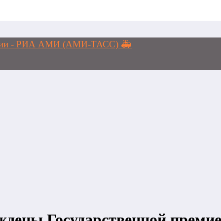
логии - РИА АМИ (АМИ-ТАСС) 🚑
ждены Государственной премией