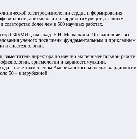
клинической электрофизиологии сердца и формирования
рофизиологии, аритмологии и кардиостимуляции, главным
и соавторство более чем в 500 научных работах.
ектор СФБМИЦ им. акад. Е.Н. Мешалкина. Он выполняет все
следования ученого посвящены фундаментальным и прикладным
ии и анестезиологии.
, заместитель директора по научно-экспериментальной работе
рофизиологии, аритмологии и кардиостимуляции,
3 года – почетным членом Американского колледжа кардиологии
ло 50 – в зарубежной.