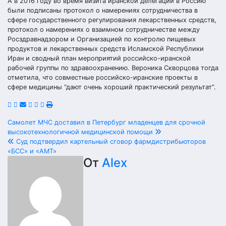
А в 2016 году во время визита иранской делегации в Россию
были подписаны протокол о намерениях сотрудничества в
сфере государственного ‎‎‎‎‎регулирования лекарственных средств,
протокол о намерениях о ‎взаимном сотрудничестве между
‎‎Росздравнадзором и Организацией по контролю ‎пищевых
продуктов ‎и лекарственных ‎‎‎средств Исламской Республики
Иран и сводный план мероприятий российско-иранской
рабочей группы ‎по здравоохранению. Вероника Скворцова тогда
отметила, что совместные российско-иранские проекты в
сфере медицины “дают очень хороший практический результат”.
Навигация
Самолет МЧС доставил в Петербург младенцев для срочной
высокотехнологичной медицинской помощи
по
Суд подтвердил картельный сговор фармдистрибьюторов
«БСС» и «АМТ»
записям
От
Alex