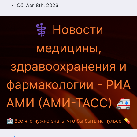
Перейти
Сб. Авг 8th, 2026
к
содержимому
⚕️ Новости
медицины,
здравоохранения и
фармакологии - РИА
АМИ (АМИ-ТАСС) 🚑
🏥 Всё что нужно знать, что бы быть на пульсе. 💊