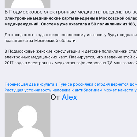
В Подмосковье электронные медкарты введены во в
Электронные медицинские карты внедрены в Московской области
медучреждений.
Система уже охватила и 50 поликлиник из 186
До конца этого года к широкополосному интернету будут подкл
правительства Московской области.
В Подмосковье женские консультации и детские поликлиники ста
электронных медицинских карт. Планируется, что введение этой с
2017 года в электронных медкартах зафиксировано 7,8 млн записе
Навигация
Перенесшая два инсульта в Тунисе россиянка сегодня вернется до
Растущая устойчивость человека к антибиотикам может нанести 
по
От
Alex
записям