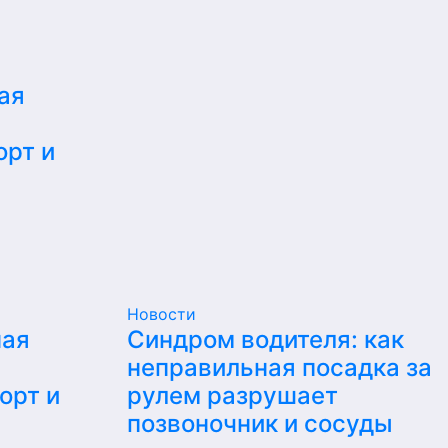
ая
орт и
Новости
ная
Синдром водителя: как
неправильная посадка за
орт и
рулем разрушает
позвоночник и сосуды