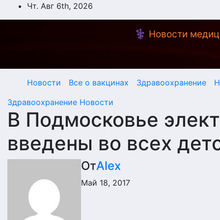
Перейти
Чт. Авг 6th, 2026
к
содержимому
⚕️ Новости медиц
Новости
Все о вакцинах
Здравоохранение
Н
Здравоохранение
Новости
В Подмосковье элек
введены во всех дет
От
Alex
Май 18, 2017