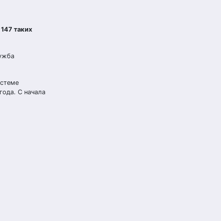
147 таких
лужба
истеме
года. С начала