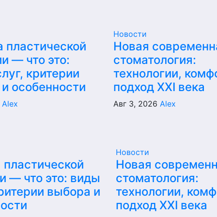
Новости
а пластической
Новая современн
и — что это:
стоматология:
луг, критерии
технологии, комф
 и особенности
подход XXI века
6
Alex
Авг 3, 2026
Alex
Новости
 пластической
Новая современ
и — что это: виды
стоматология:
критерии выбора и
технологии, комф
ности
подход XXI века