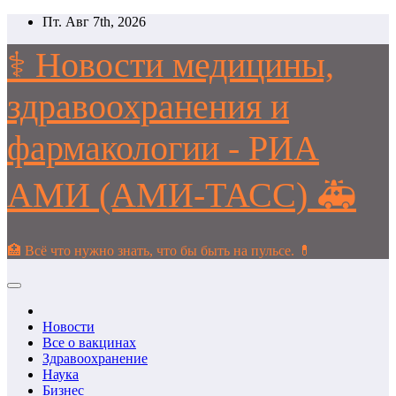
Перейти
Пт. Авг 7th, 2026
к
содержимому
⚕️ Новости медицины,
здравоохранения и
фармакологии - РИА
АМИ (АМИ-ТАСС) 🚑
🏥 Всё что нужно знать, что бы быть на пульсе. 💊
Новости
Все о вакцинах
Здравоохранение
Наука
Бизнес