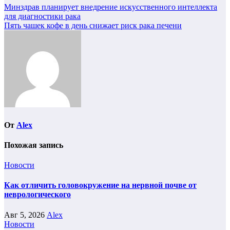
Навигация
Минздрав планирует внедрение искусственного интеллекта
для диагностики рака
по
Пять чашек кофе в день снижает риск рака печени
записям
От
Alex
Похожая запись
Новости
Как отличить головокружение на нервной почве от
неврологического
Авг 5, 2026
Alex
Новости