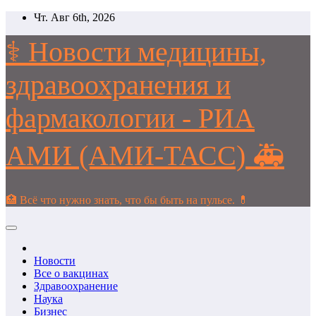
Перейти
Чт. Авг 6th, 2026
к
содержимому
⚕️ Новости медицины,
здравоохранения и
фармакологии - РИА
АМИ (АМИ-ТАСС) 🚑
🏥 Всё что нужно знать, что бы быть на пульсе. 💊
Новости
Все о вакцинах
Здравоохранение
Наука
Бизнес