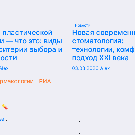
Новости
 пластической
Новая современ
и — что это: виды
стоматология:
критерии выбора и
технологии, комф
ности
подход XXI века
Alex
03.08.2026
Alex
армакологии - РИА
 💊
sar
.