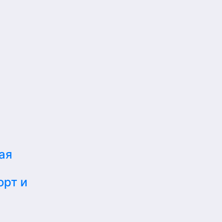
ая
орт и