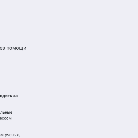
без помощи
едить за
альные
цессом
ам ученых,