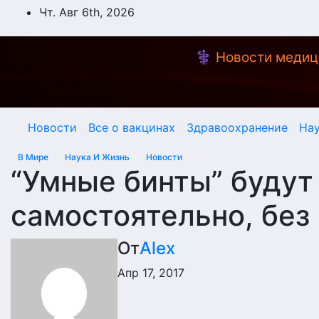
Перейти
Чт. Авг 6th, 2026
к
содержимому
⚕️ Новости медиц
Новости
Все о вакцинах
Здравоохранение
На
В Мире
Наука И Жизнь
Новости
“Умные бинты” будут
самостоятельно, без
От
Alex
Апр 17, 2017