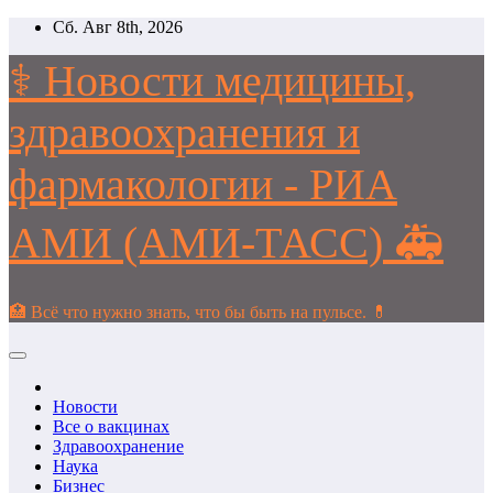
Перейти
Сб. Авг 8th, 2026
к
содержимому
⚕️ Новости медицины,
здравоохранения и
фармакологии - РИА
АМИ (АМИ-ТАСС) 🚑
🏥 Всё что нужно знать, что бы быть на пульсе. 💊
Новости
Все о вакцинах
Здравоохранение
Наука
Бизнес