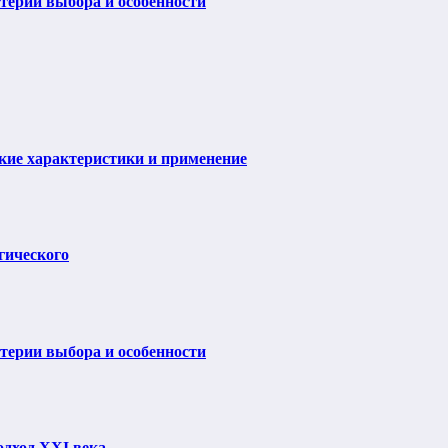
итерии выбора и особенности
ие характеристики и применение
гического
итерии выбора и особенности
одход XXI века