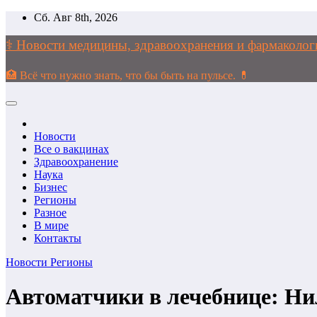
Перейти
Сб. Авг 8th, 2026
к
содержимому
⚕️ Новости медицины, здравоохранения и фармако
🏥 Всё что нужно знать, что бы быть на пульсе. 💊
Новости
Все о вакцинах
Здравоохранение
Наука
Бизнес
Регионы
Разное
В мире
Контакты
Новости
Регионы
Автоматчики в лечебнице: Ни