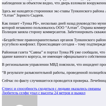
наблюдения за объектом видно, что дверь взломали вооруженн
Здесь же находятся сторонники экс-главы Тункинского район
“Алтан” Зорикто Сыдеев.
Как пишет «Тунка РБ», несколько дней назад руководство му
которой незаконно пользовалось ООО “Алтан”. Охрана коммерч
Полиция заняла сторону коммерсантов. Забетонировать скважи
«Бездействие правоохранительных органов Тункинского райо
усугубило конфликт. Происходящее сегодня – тому подтвержд
Районная газета “Саяны” и портал Тунка РБ уже сообщали, чт
здание ванного корпуса, не имеющее официального собственник
В региональном управлении МВД пояснили, что инцидент прои
“В результате разъяснительной работы, проведенной полицей
Сейчас по факту случившегося проводится проверка. Лечебниц
Навигация
Стресс и способность сходиться с людьми оказались связаны
Любитель селфи упал с высоты 24 метров и выжил
по
записям