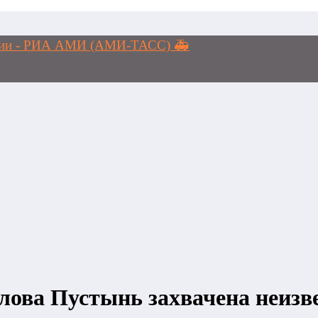
логии - РИА АМИ (АМИ-ТАСС) 🚑
лова Пустынь захвачена неиз