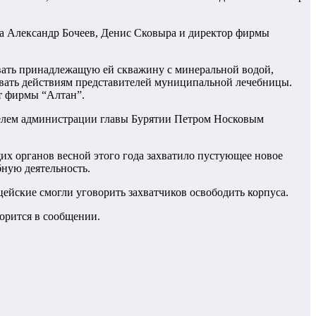
а Александр Бочеев, Денис Сковыра и директор фирмы
вать принадлежащую ей скважину с минеральной водой,
овать действиям представителей муниципальной лечебницы.
ет фирмы “Алтан”.
телем администрации главы Бурятии Петром Носковым
х органов весной этого года захватило пустующее новое
бную деятельность.
йские смогли уговорить захватчиков освободить корпуса.
орится в сообщении.