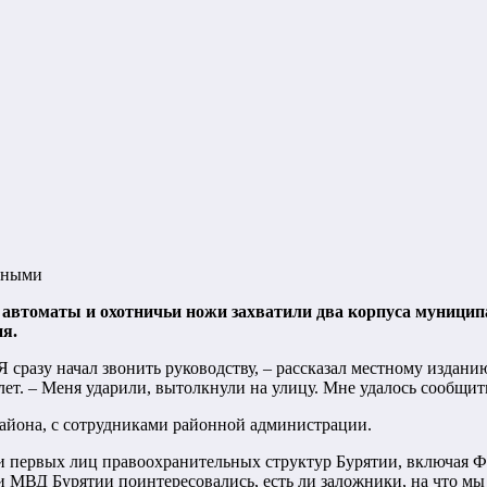
стными
ли автоматы и охотничьи ножи захватили два корпуса муниц
я.
Я сразу начал звонить руководству, – рассказал местному изда
ет. – Меня ударили, вытолкнули на улицу. Мне удалось сообщит
айона, с сотрудниками районной администрации.
 первых лиц правоохранительных структур Бурятии, включая ФС
и МВД Бурятии поинтересовались, есть ли заложники, на что мы 