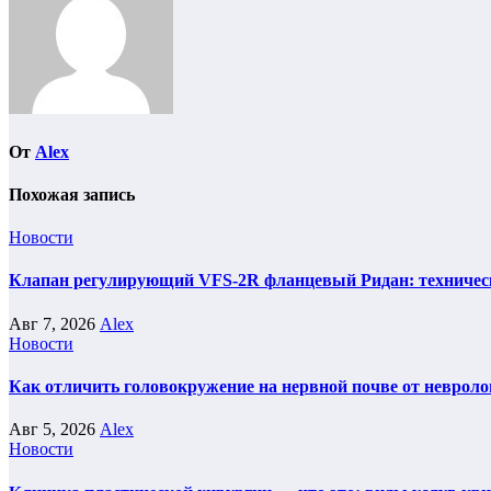
От
Alex
Похожая запись
Новости
Клапан регулирующий VFS-2R фланцевый Ридан: техническ
Авг 7, 2026
Alex
Новости
Как отличить головокружение на нервной почве от невроло
Авг 5, 2026
Alex
Новости