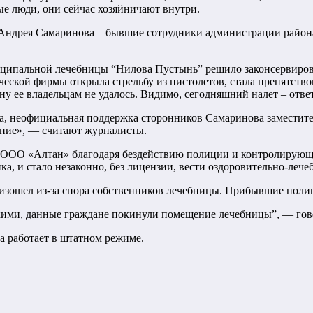
ые люди, они сейчас хозяйничают внутри.
а Андрея Самаринова – бывшие сотрудники администрации район
ниципальной лечебницы “Нилова Пустынь” решило законсервиро
еской фирмы открыла стрельбу из пистолетов, стала препятств
ну ее владельцам не удалось. Видимо, сегодняшний налет – отв
на, неофициальная поддержка сторонников Самаринова замести
ение», — считают журналисты.
о ООО «Алтан» благодаря бездействию полиции и контролирующи
а, и стало незаконно, без лицензии, вести оздоровительно-лече
зошел из-за спора собственников лечебницы. Прибывшие полице
скими, данные граждане покинули помещение лечебницы”, — гов
а работает в штатном режиме.