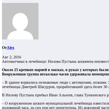
От
Alex
Авг 2, 2016
Автоматчики в лечебнице: Нилова Пустынь захвачена неизве
Около 25 крепких парней в масках, в руках у которых бы
Вооруженная группа несколько часов удерживала помещени
– В здание ворвались незнакомые люди с автоматами, ножами. 
лечебницы Дмитрий Шагдуров, проработавший здесь более 30 л
В Нилову Пустынь прибыл Иван Альхеев, глава Тункинского р
– О вооруженном захвате муниципальной лечебницы известили
половиной часа, до сих пор нет опергруппы. Из дежурной част