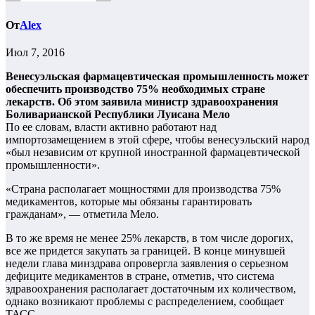
От
Alex
Июл 7, 2016
Венесуэльская фармацевтическая промышленность может
обеспечить производство 75% необходимых стране
лекарств. Об этом заявила министр здравоохранения
Боливарианской Республики Луисана Мело
По ее словам, власти активно работают над
импортозамещением в этой сфере, чтобы венесуэльский народ
«был независим от крупной иностранной фармацевтической
промышленности».
«Страна располагает мощностями для производства 75%
медикаментов, которые мы обязаны гарантировать
гражданам», — отметила Мело.
В то же время не менее 25% лекарств, в том числе дорогих,
все же придется закупать за границей. В конце минувшей
недели глава минздрава опровергла заявления о серьезном
дефиците медикаментов в стране, отметив, что система
здравоохранения располагает достаточным их количеством,
однако возникают проблемы с распределением, сообщает
ТАСС.