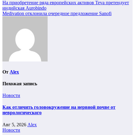
Навигация
На приобретение ряда европейских активов Teva претендует
индийская Aurobindo
по
Medivation отклонила очередное предложение Sanofi
записям
От
Alex
Похожая запись
Новости
Как отличить головокружение на нервной почве от
неврологического
Авг 5, 2026
Alex
Новости