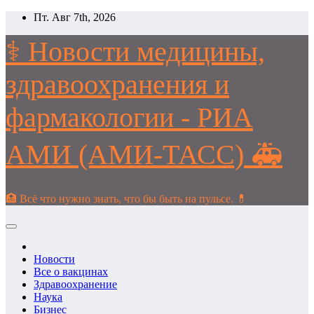
Перейти
Пт. Авг 7th, 2026
к
содержимому
⚕️ Новости медицины,
здравоохранения и
фармакологии - РИА
АМИ (АМИ-ТАСС) 🚑
🏥 Всё что нужно знать, что бы быть на пульсе. 💊
Новости
Все о вакцинах
Здравоохранение
Наука
Бизнес