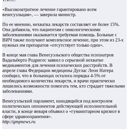
«Высокозатратное лечение гарантировано всем
венесуэльцам», — заверила министр.
По ее мнению, нехватка лекарств составляет не более 15%.
Она добавила, что пациентам с онкологическими
заболеваниями оказывается требуемая помощь. Больные с
ВИЧ также получают комплексное лечение, при этом из 23-х
нужных им препаратов «отсутствует только один».
В конце мая глава Венесуэльского общества психиатров
Вадальберто Родригес заявил о серьезной нехватке
медикаментов для лечения психических расстройств. В
апреле глава Федерации медицины Дуглас Леон Натера
сообщил, что в больницах осталось порядка 4-5% от
необходимого количества лекарств, и врачи практически
лишились возможности помогать тем, кто страдает тяжелыми
заболеваниями.
Венесуэльский парламент, находящийся под контролем
политических оппонентов действующей исполнительной
власти, в конце января объявил о «гуманитарном кризисе в
сфере здравоохранения».
http://gmpnews.ru