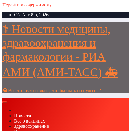
Перейти к содержимому
Сб. Авг 8th, 2026
⚕️ Новости медицины,
здравоохранения и
фармакологии - РИА
АМИ (АМИ-ТАСС) 🚑
🏥 Всё что нужно знать, что бы быть на пульсе. 💊
Новости
Все о вакцинах
Здравоохранение