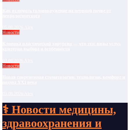
Как отличить головокружение на нервной почве от
неврологического
05.08.2026
Alex
Новости
Клиника пластической хирургии — что это: виды услуг,
критерии выбора и особенности
03.08.2026
Alex
Новости
Новая современная стоматология: технологии, комфорт и
подход XXI века
03.08.2026
Alex
⚕️ Новости медицины,
здравоохранения и