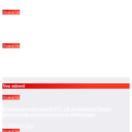
Авг 7, 2026
Alex
Новости
Как отличить головокружение на нервной почве от
неврологического
Авг 5, 2026
Alex
Новости
Клиника пластической хирургии — что это: виды услуг,
критерии выбора и особенности
Авг 3, 2026
Alex
You missed
Новости
Клапан регулирующий VFS-2R фланцевый Ридан:
технические характеристики и применение
07.08.2026
Alex
Новости