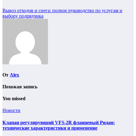
Навигация
Вывоз отходов и снега: полное руководство по услугам и
выбору подрядчика
по
записям
От
Alex
Похожая запись
You missed
Новости
Клапан регулирующий VFS-2R фланцевый Ридан:
технические характеристики и применение