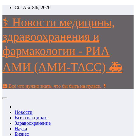
Перейти
Сб. Авг 8th, 2026
к
содержимому
⚕️ Новости медицины,
здравоохранения и
фармакологии - РИА
АМИ (АМИ-ТАСС) 🚑
🏥 Всё что нужно знать, что бы быть на пульсе. 💊
Новости
Все о вакцинах
Здравоохранение
Наука
Бизнес