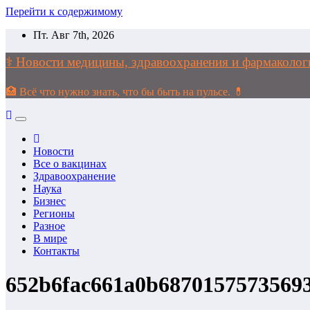
Перейти к содержимому
Пт. Авг 7th, 2026
⚕️ Новости медицины, здравоохранения и фармако
🏥 Всё что нужно знать, что бы быть на пульсе. 💊
Новости
Все о вакцинах
Здравоохранение
Наука
Бизнес
Регионы
Разное
В мире
Контакты
652b6fac661a0b6870157573569