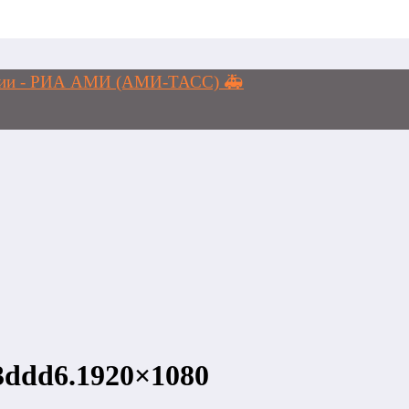
логии - РИА АМИ (АМИ-ТАСС) 🚑
3ddd6.1920×1080