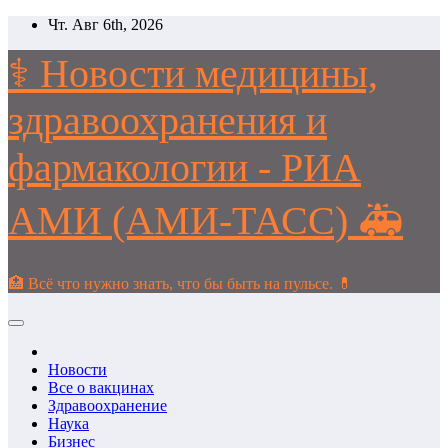
Перейти
Чт. Авг 6th, 2026
к
содержимому
⚕️ Новости медицины,
здравоохранения и
фармакологии - РИА
АМИ (АМИ-ТАСС) 🚑
🏥 Всё что нужно знать, что бы быть на пульсе. 💊
Новости
Все о вакцинах
Здравоохранение
Наука
Бизнес