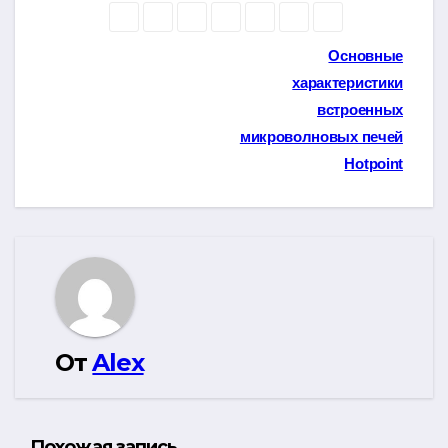
Навигация
Основные
характеристики
по
встроенных
записям
микроволновых печей
Hotpoint
От
Alex
Похожая запись