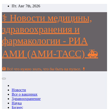
Перейти
Пт. Авг 7th, 2026
к
содержимому
⚕️ Новости медицины,
здравоохранения и
фармакологии - РИА
АМИ (АМИ-ТАСС) 🚑
🏥 Всё что нужно знать, что бы быть на пульсе. 💊
Новости
Все о вакцинах
Здравоохранение
Наука
Бизнес