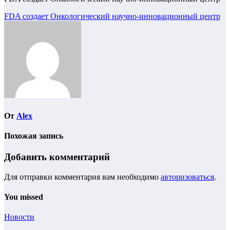
Навигация
FDA создает Онкологический научно-инновационный центр
по
записям
От
Alex
Похожая запись
Добавить комментарий
Для отправки комментария вам необходимо
авторизоваться
.
You missed
Новости