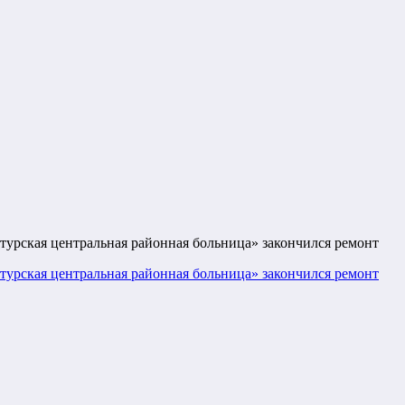
урская центральная районная больница» закончился ремонт
урская центральная районная больница» закончился ремонт