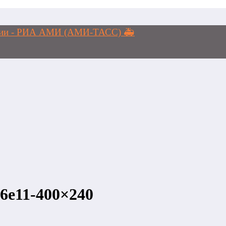
логии - РИА АМИ (АМИ-ТАСС) 🚑
6e11-400×240