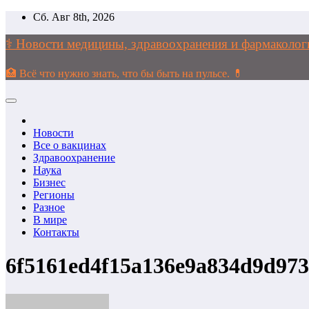
Перейти
Сб. Авг 8th, 2026
к
содержимому
⚕️ Новости медицины, здравоохранения и фармако
🏥 Всё что нужно знать, что бы быть на пульсе. 💊
Новости
Все о вакцинах
Здравоохранение
Наука
Бизнес
Регионы
Разное
В мире
Контакты
6f5161ed4f15a136e9a834d9d973