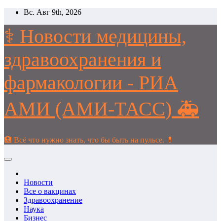
Перейти
Вс. Авг 9th, 2026
к
содержимому
⚕️ Новости медицины,
здравоохранения и
фармакологии - РИА
АМИ (АМИ-ТАСС) 🚑
🏥 Всё что нужно знать, что бы быть на пульсе. 💊
Новости
Все о вакцинах
Здравоохранение
Наука
Бизнес