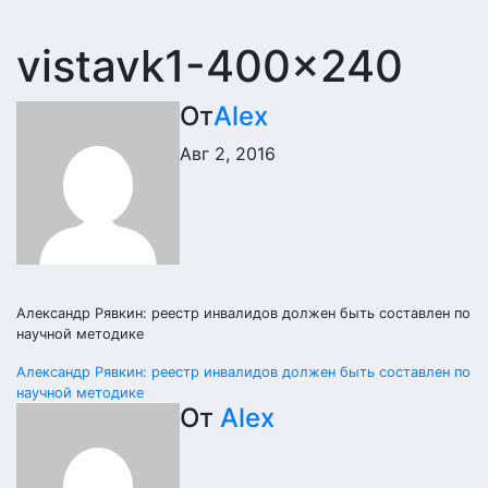
vistavk1-400×240
От
Alex
Авг 2, 2016
Александр Рявкин: реестр инвалидов должен быть составлен по
научной методике
Навигация
Александр Рявкин: реестр инвалидов должен быть составлен по
научной методике
по
От
Alex
записям