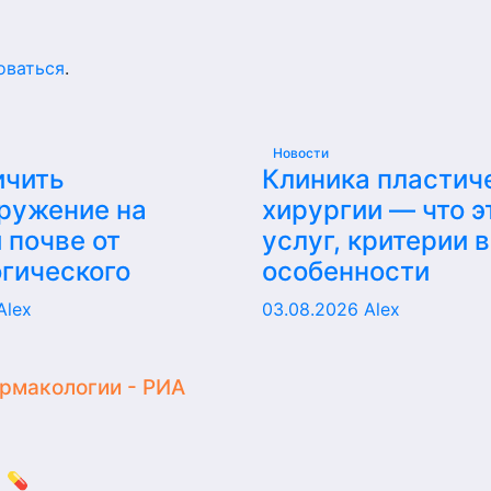
оваться
.
Новости
ичить
Клиника пластич
ружение на
хирургии — что э
 почве от
услуг, критерии 
гического
особенности
Alex
03.08.2026
Alex
армакологии - РИА
 💊