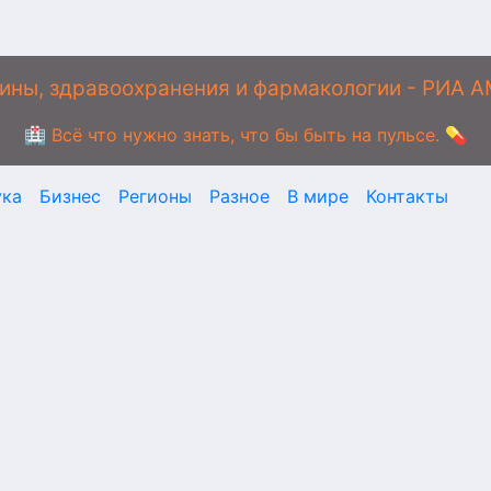
ины, здравоохранения и фармакологии - РИА 
🏥 Всё что нужно знать, что бы быть на пульсе. 💊
ука
Бизнес
Регионы
Разное
В мире
Контакты